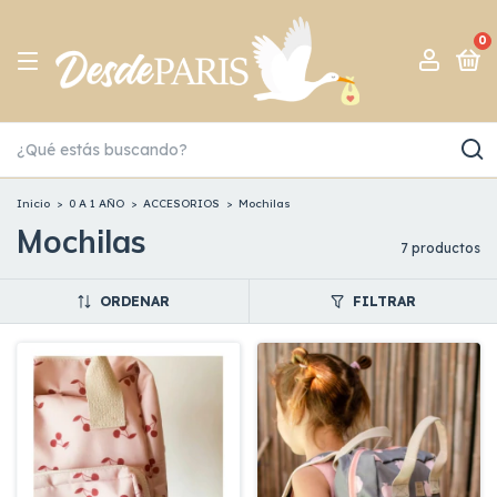
0
Inicio
>
0 A 1 AÑO
>
ACCESORIOS
>
Mochilas
Mochilas
7 productos
ORDENAR
FILTRAR