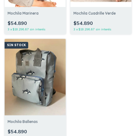
Mochila Marinera
Mochila Cuadrille Verde
$54.890
$54.890
3
x
$18.296,67
sin interés
3
x
$18.296,67
sin interés
SIN STOCK
Mochila Ballenas
$54.890