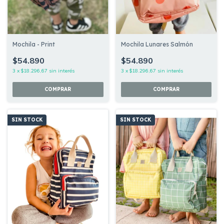
Mochila - Print
Mochila Lunares Salmón
$54.890
$54.890
3
x
$18.296,67
sin interés
3
x
$18.296,67
sin interés
SIN STOCK
SIN STOCK