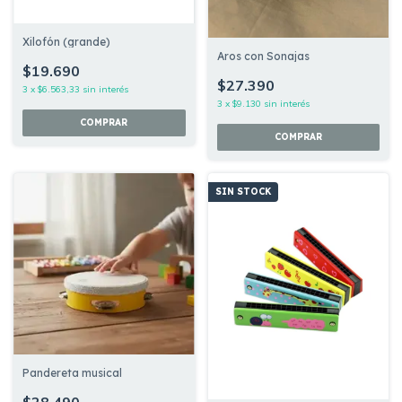
Xilofón (grande)
Aros con Sonajas
$19.690
$27.390
3
x
$6.563,33
sin interés
3
x
$9.130
sin interés
SIN STOCK
Pandereta musical
$28.490