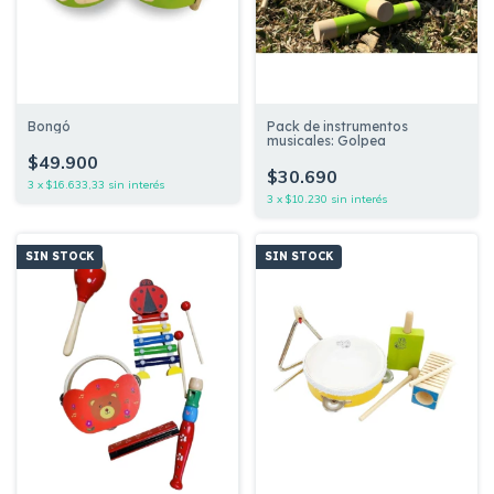
Bongó
Pack de instrumentos
musicales: Golpea
$49.900
$30.690
3
x
$16.633,33
sin interés
3
x
$10.230
sin interés
SIN STOCK
SIN STOCK