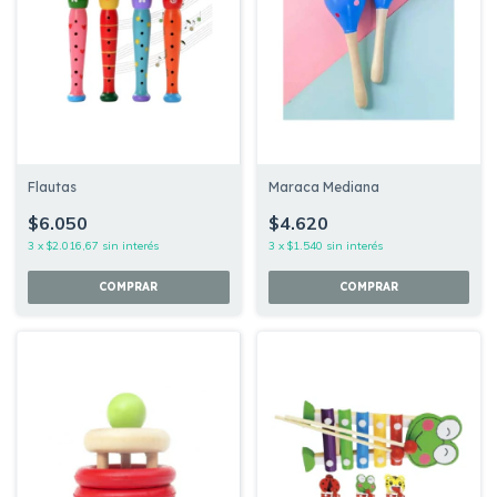
Flautas
Maraca Mediana
$6.050
$4.620
3
x
$2.016,67
sin interés
3
x
$1.540
sin interés