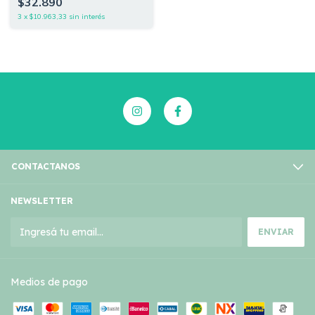
$32.890
3
x
$10.963,33
sin interés
CONTACTANOS
NEWSLETTER
Medios de pago