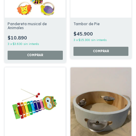
Pandereta musical de
Tambor de Pie
Animales
$45.900
$10.890
3
x
$15.300
sin interés
3
x
$3.630
sin interés
COMPRAR