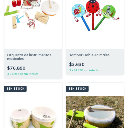
Orquesta de instrumentos
Tambor Doble Animales
musicales
$3.630
$76.890
3
x
$1.210
sin interés
3
x
$25.630
sin interés
SIN STOCK
SIN STOCK