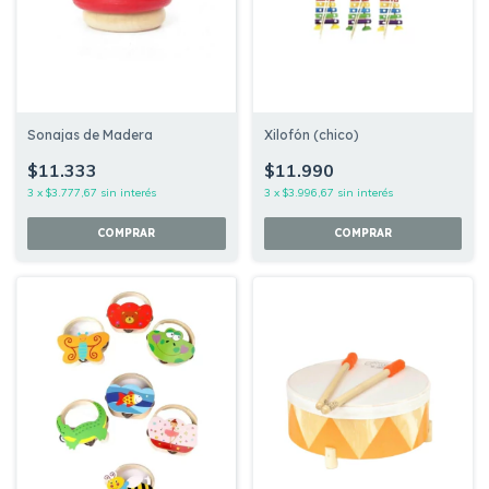
Sonajas de Madera
Xilofón (chico)
$11.333
$11.990
3
x
$3.777,67
sin interés
3
x
$3.996,67
sin interés
COMPRAR