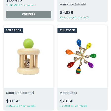
Armónica Infantil
3
x
$9.496,67
sin interés
$4.939
3
x
$1.646,33
sin interés
SIN STOCK
SIN STOCK
Sonajero Cascabel
Maraquitas
$9.656
$2.860
3
x
$3.218,67
sin interés
3
x
$953,33
sin interés