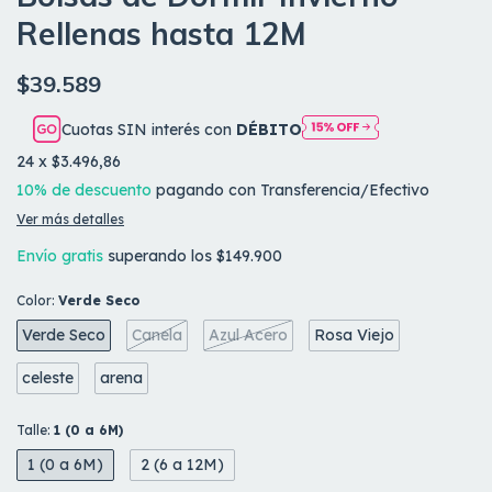
Rellenas hasta 12M
$39.589
Cuotas SIN interés con
DÉBITO
24
x
$3.496,86
10% de descuento
pagando con Transferencia/Efectivo
Ver más detalles
Envío gratis
superando los
$149.900
Color:
Verde Seco
Verde Seco
Canela
Azul Acero
Rosa Viejo
celeste
arena
Talle:
1 (0 a 6M)
1 (0 a 6M)
2 (6 a 12M)