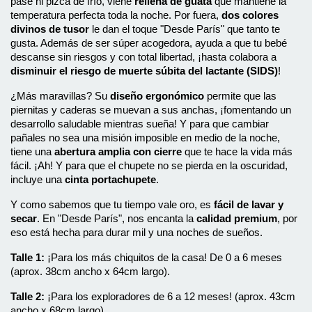
pase ni pizca de frío, viene 
rellena de guata
 que mantiene la 
temperatura perfecta toda la noche. Por fuera, 
dos colores 
divinos de tusor
 le dan el toque "Desde París" que tanto te 
gusta. Además de ser súper acogedora, ayuda a que tu bebé 
descanse sin riesgos y con total libertad, ¡hasta colabora a 
disminuir el riesgo de muerte súbita del lactante (SIDS)
!
¿Más maravillas? Su 
diseño ergonómico
 permite que las 
piernitas y caderas se muevan a sus anchas, ¡fomentando un 
desarrollo saludable mientras sueña! Y para que cambiar 
pañales no sea una misión imposible en medio de la noche, 
tiene una 
abertura amplia con cierre
 que te hace la vida más 
fácil. ¡Ah! Y para que el chupete no se pierda en la oscuridad, 
incluye una 
cinta portachupete
.
Y como sabemos que tu tiempo vale oro, es 
fácil de lavar y 
secar
. En "Desde París", nos encanta la 
calidad premium
, por 
eso está hecha para durar mil y una noches de sueños.
Talle 1:
 ¡Para los más chiquitos de la casa! De 0 a 6 meses 
(aprox. 38cm ancho x 64cm largo).
Talle 2:
 ¡Para los exploradores de 6 a 12 meses! (aprox. 43cm 
ancho x 68cm largo).