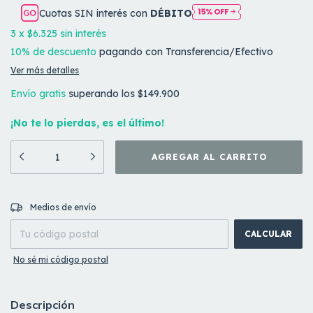
Cuotas SIN interés con
DÉBITO
3
x
$6.325
sin interés
10% de descuento
pagando con Transferencia/Efectivo
Ver más detalles
Envío gratis
superando los
$149.900
¡No te lo pierdas, es el último!
CAMBIAR CP
Entregas para el CP:
Medios de envío
CALCULAR
No sé mi código postal
Descripción