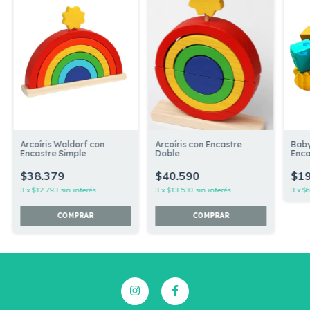
Arcoíris Waldorf con
Arcoíris con Encastre
Baby
Encastre Simple
Doble
Enca
$38.379
$40.590
$19
3
x
$12.793
sin interés
3
x
$13.530
sin interés
3
x
$6